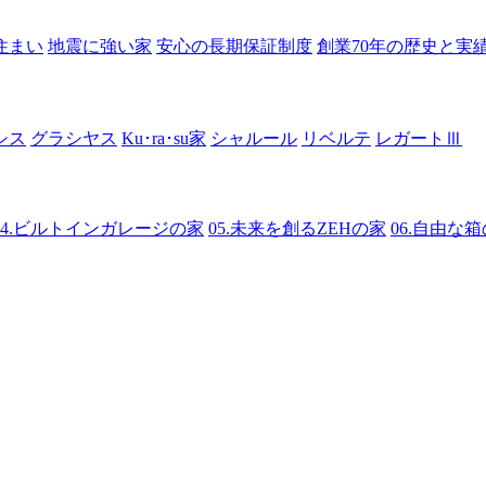
住まい
地震に強い家
安心の長期保証制度
創業70年の歴史と実
シス
グラシヤス
Ku･ra･su家
シャルール
リベルテ
レガートⅢ
04.ビルトインガレージの家
05.未来を創るZEHの家
06.自由な